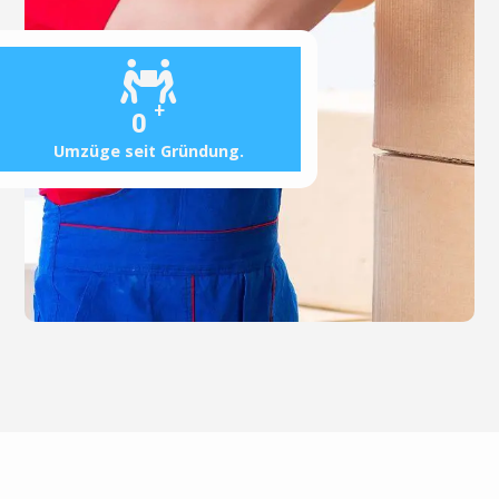
+
0
Umzüge seit Gründung.