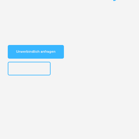
Entdecken Sie das
#1 Umzugsunternehmen in Salzburg
– Ihr
vertrauenswürdiger Begleiter für Umzüge Salzburg Vejle!
Schnelle Antwort in garantiert unter 2 Minuten: Jetzt
unverbindlichen Kostenvoranschlag erhalten!
Unverbindlich anfragen
+43662281200