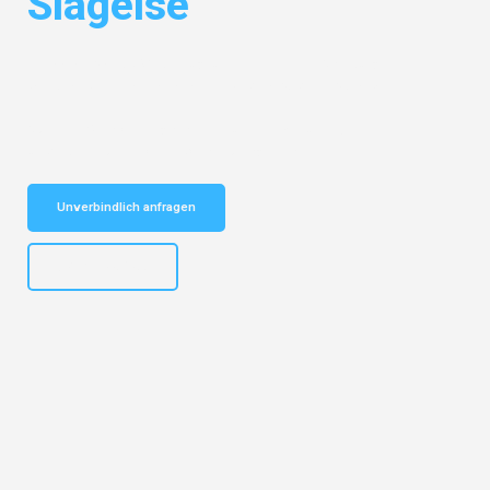
Slagelse
Entdecken Sie das
#1 Umzugsunternehmen in Salzburg
– Ihr
vertrauenswürdiger Begleiter für Umzüge Salzburg Slagelse!
Schnelle Antwort in garantiert unter 2 Minuten: Jetzt
unverbindlichen Kostenvoranschlag erhalten!
Unverbindlich anfragen
+43662281200