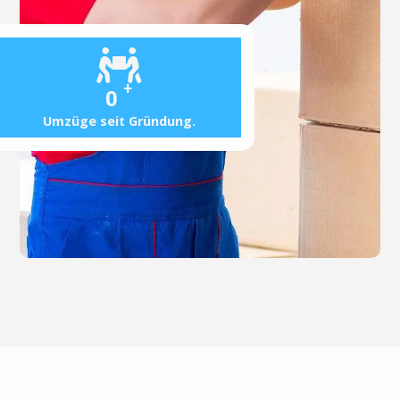
+
0
Umzüge seit Gründung.