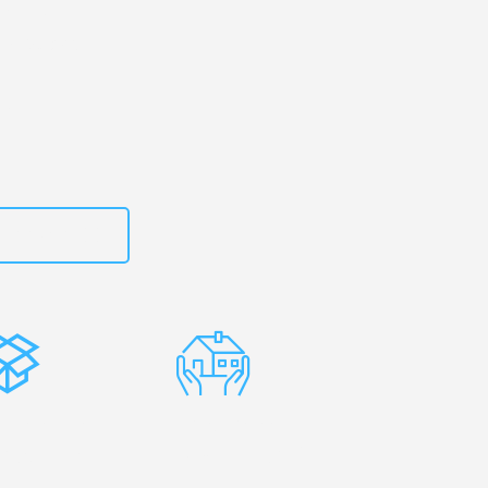
rg
– Ihr
ve Strand!
zt
662281200
stenlose
Erfahrene
rpackung
Umzugsprofis