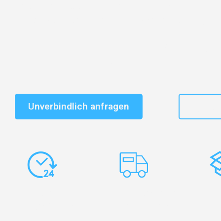
Entdecken Sie das
#1 Umzugsunternehmen in Salzbu
vertrauenswürdiger Begleiter für Umzüge Salzburg Gre
Schnelle Antwort in garantiert unter 2 Minuten: Jet
unverbindlichen Kostenvoranschlag erhalten!
Unverbindlich anfragen
+43
Express-
Europaweite
Ko
Abwicklung
Transporte
Ve