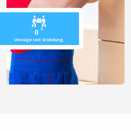
+
0
Umzüge seit Gründung.