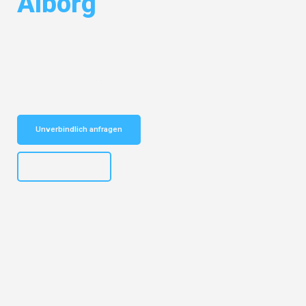
Ålborg
Entdecken Sie das
#1 Umzugsunternehmen in Salzburg
– Ihr
vertrauenswürdiger Begleiter für Umzüge Salzburg Ålborg!
Schnelle Antwort in garantiert unter 2 Minuten: Jetzt
unverbindlichen Kostenvoranschlag erhalten!
Unverbindlich anfragen
+43662281200