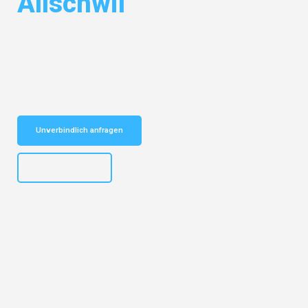
Allschwil
Entdecken Sie das
#1 Umzugsunternehmen in Salzburg
– Ihr
vertrauenswürdiger Begleiter für Umzüge Salzburg Allschwil!
Schnelle Antwort in garantiert unter 2 Minuten: Jetzt
unverbindlichen Kostenvoranschlag erhalten!
Unverbindlich anfragen
+43662281200