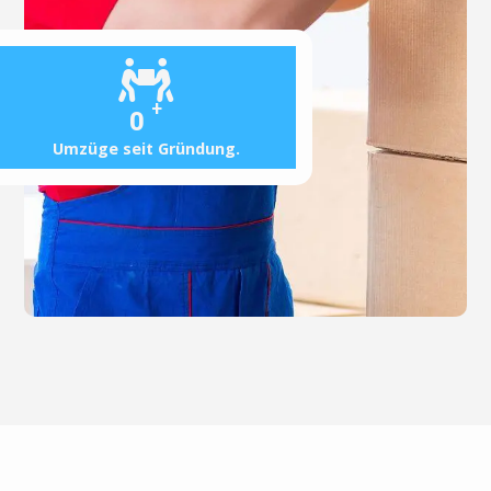
+
0
Umzüge seit Gründung.