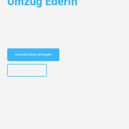
Umzug Ederin
Entdecken Sie das
#1 Umzugsunternehmen in Salzburg
– Ihr
vertrauenswürdiger Begleiter für Umzüge Salzburg Umzug Ederin!
Schnelle Antwort in garantiert unter 2 Minuten: Jetzt
unverbindlichen Kostenvoranschlag erhalten!
Unverbindlich anfragen
+43662281200