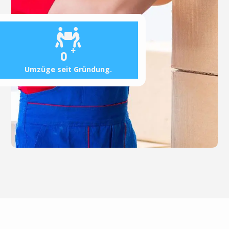
+
0
Umzüge seit Gründung.