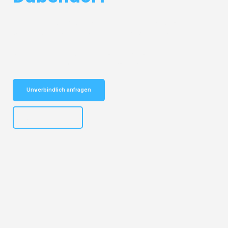
Entdecken Sie das
#1 Umzugsunternehmen in Salzburg
– Ihr
vertrauenswürdiger Begleiter für Umzüge Salzburg Dübendorf!
Schnelle Antwort in garantiert unter 2 Minuten: Jetzt
unverbindlichen Kostenvoranschlag erhalten!
Unverbindlich anfragen
+43662281200