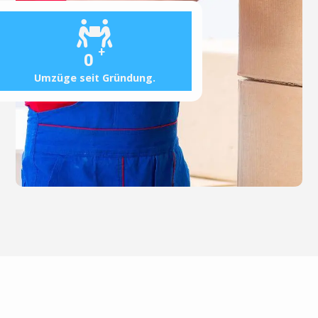
+
0
Umzüge seit Gründung.