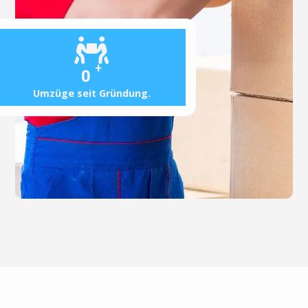
+
0
Umzüge seit Gründung.