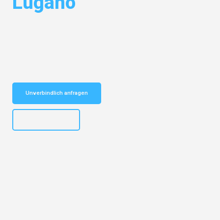
Lugano
Entdecken Sie das
#1 Umzugsunternehmen in Salzburg
– Ihr
vertrauenswürdiger Begleiter für Umzüge Salzburg Lugano!
Schnelle Antwort in garantiert unter 2 Minuten: Jetzt
unverbindlichen Kostenvoranschlag erhalten!
Unverbindlich anfragen
+43662281200