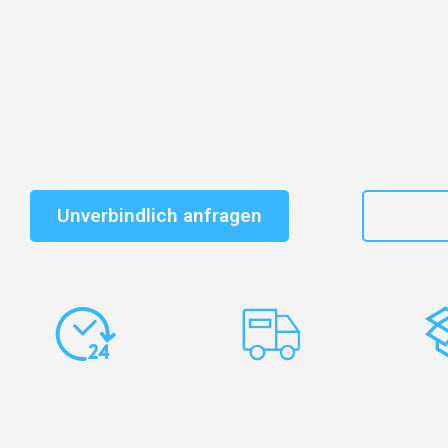
Entdecken Sie das
#1 Umzugsunternehmen in Salzbu
vertrauenswürdiger Begleiter für Umzüge Salzburg La
Schnelle Antwort in garantiert unter 2 Minuten: Jet
unverbindlichen Kostenvoranschlag erhalten!
Unverbindlich anfragen
+43
Express-
Europaweite
Ko
Abwicklung
Transporte
Ve