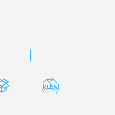
rg
– Ihr
usanne!
zt
662281200
stenlose
Erfahrene
rpackung
Umzugsprofis