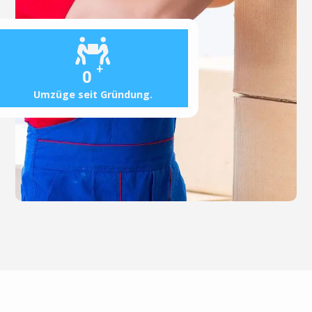
+
0
Umzüge seit Gründung.