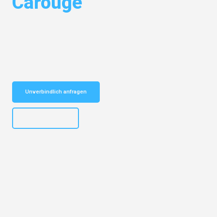
Carouge
Entdecken Sie das
#1 Umzugsunternehmen in Salzburg
– Ihr
vertrauenswürdiger Begleiter für Umzüge Salzburg Carouge!
Schnelle Antwort in garantiert unter 2 Minuten: Jetzt
unverbindlichen Kostenvoranschlag erhalten!
Unverbindlich anfragen
+43662281200