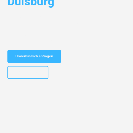
Duisburg
Entdecken Sie das
#1 Umzugsunternehmen in Salzburg
– Ihr
vertrauenswürdiger Begleiter für Umzüge Salzburg Duisburg!
Schnelle Antwort in garantiert unter 2 Minuten: Jetzt
unverbindlichen Kostenvoranschlag erhalten!
Unverbindlich anfragen
+43662281200