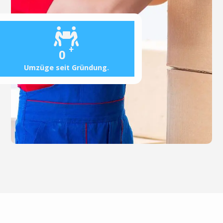
+
0
Umzüge seit Gründung.