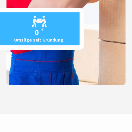
+
0
Umzüge seit Gründung.