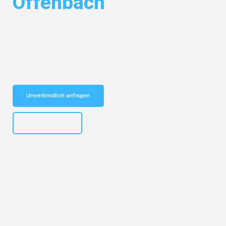
Offenbach
Entdecken Sie das
#1 Umzugsunternehmen in Salzburg
– Ihr
vertrauenswürdiger Begleiter für Umzüge Salzburg Offenbach!
Schnelle Antwort in garantiert unter 2 Minuten: Jetzt
unverbindlichen Kostenvoranschlag erhalten!
Unverbindlich anfragen
+43662281200