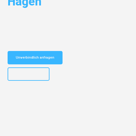
Hagen
Entdecken Sie das
#1 Umzugsunternehmen in Salzburg
– Ihr
vertrauenswürdiger Begleiter für Umzüge Salzburg Hagen!
Schnelle Antwort in garantiert unter 2 Minuten: Jetzt
unverbindlichen Kostenvoranschlag erhalten!
Unverbindlich anfragen
+43662281200