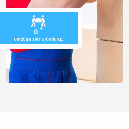
+
0
Umzüge seit Gründung.