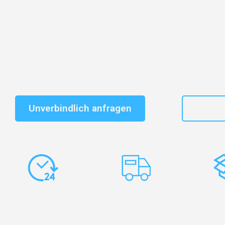
Entdecken Sie das
#1 Umzugsunternehmen in Salzbu
vertrauenswürdiger Begleiter für Umzüge Salzburg Re
Schnelle Antwort in garantiert unter 2 Minuten: Jet
unverbindlichen Kostenvoranschlag erhalten!
Unverbindlich anfragen
+43
Express-
Europaweite
Ko
Abwicklung
Transporte
Ve