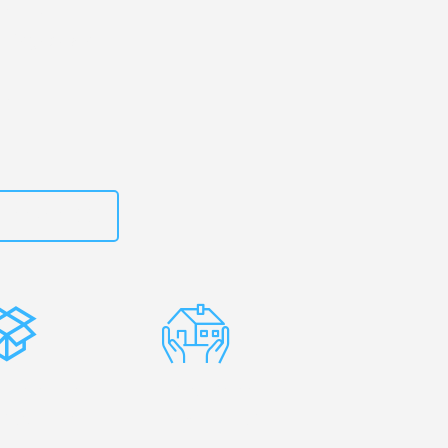
rg
– Ihr
cklinghausen!
zt
662281200
stenlose
Erfahrene
rpackung
Umzugsprofis