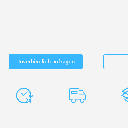
Entdecken Sie das
#1 Umzugsunternehmen in Salzbu
vertrauenswürdiger Begleiter für Umzüge Salzburg Mü
Schnelle Antwort in garantiert unter 2 Minuten: Jet
unverbindlichen Kostenvoranschlag erhalten!
Unverbindlich anfragen
+43
Express-
Europaweite
Ko
Abwicklung
Transporte
Ve