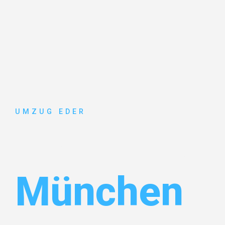
UMZUG EDER
Umzug Sal
München