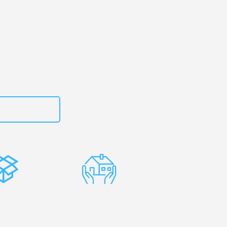
rg
– Ihr
nchen!
zt
662281200
stenlose
Erfahrene
rpackung
Umzugsprofis