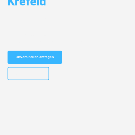
Krefeld
Entdecken Sie das
#1 Umzugsunternehmen in Salzburg
– Ihr
vertrauenswürdiger Begleiter für Umzüge Salzburg Krefeld!
Schnelle Antwort in garantiert unter 2 Minuten: Jetzt
unverbindlichen Kostenvoranschlag erhalten!
Unverbindlich anfragen
+43662281200