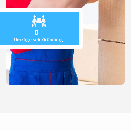
+
0
Umzüge seit Gründung.