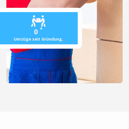
+
0
Umzüge seit Gründung.