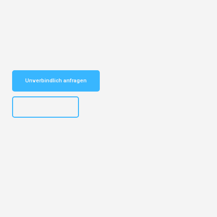
Entdecken Sie das
#1 Umzugsunternehmen in Salzburg
– Ihr
vertrauenswürdiger Begleiter für Umzüge Salzburg Trier!
Schnelle Antwort in garantiert unter 2 Minuten: Jetzt
unverbindlichen Kostenvoranschlag erhalten!
Unverbindlich anfragen
+43662281200