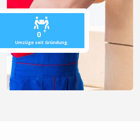
+
0
Umzüge seit Gründung.