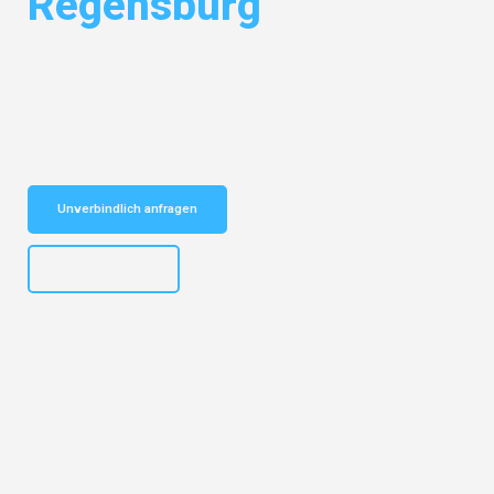
Regensburg
Entdecken Sie das
#1 Umzugsunternehmen in Salzburg
– Ihr
vertrauenswürdiger Begleiter für Umzüge Salzburg Regensburg!
Schnelle Antwort in garantiert unter 2 Minuten: Jetzt
unverbindlichen Kostenvoranschlag erhalten!
Unverbindlich anfragen
+43662281200