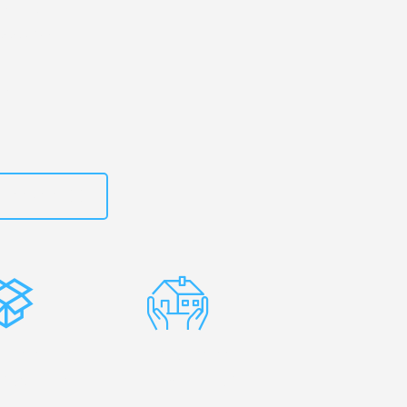
rg
– Ihr
annheim!
zt
662281200
stenlose
Erfahrene
rpackung
Umzugsprofis