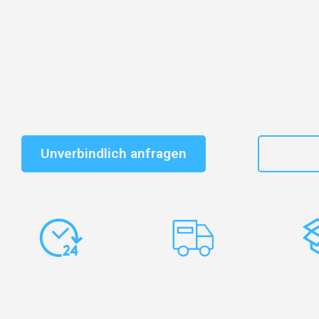
Entdecken Sie das
#1 Umzugsunternehmen in Salzbu
vertrauenswürdiger Begleiter für Umzüge Salzburg M
Schnelle Antwort in garantiert unter 2 Minuten: Jet
unverbindlichen Kostenvoranschlag erhalten!
Unverbindlich anfragen
+43
Express-
Europaweite
Ko
Abwicklung
Transporte
Ve