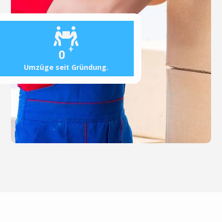
+
0
Umzüge seit Gründung.