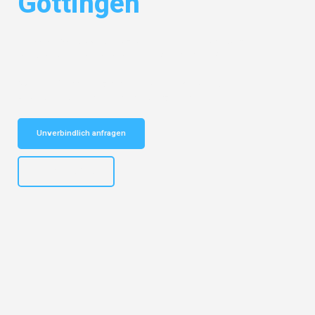
Göttingen
Entdecken Sie das
#1 Umzugsunternehmen in Salzburg
– Ihr
vertrauenswürdiger Begleiter für Umzüge Salzburg Göttingen!
Schnelle Antwort in garantiert unter 2 Minuten: Jetzt
unverbindlichen Kostenvoranschlag erhalten!
Unverbindlich anfragen
+43662281200