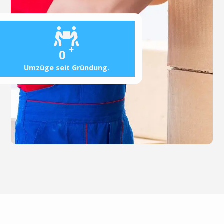
+
0
Umzüge seit Gründung.