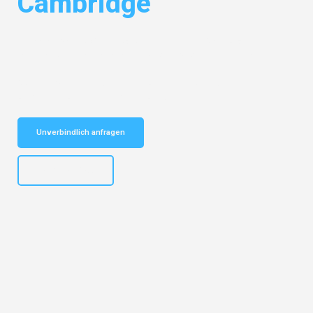
Cambridge
Entdecken Sie das
#1 Umzugsunternehmen in Salzburg
– Ihr
vertrauenswürdiger Begleiter für Umzüge Salzburg Cambridge!
Schnelle Antwort in garantiert unter 2 Minuten: Jetzt
unverbindlichen Kostenvoranschlag erhalten!
Unverbindlich anfragen
+43662281200