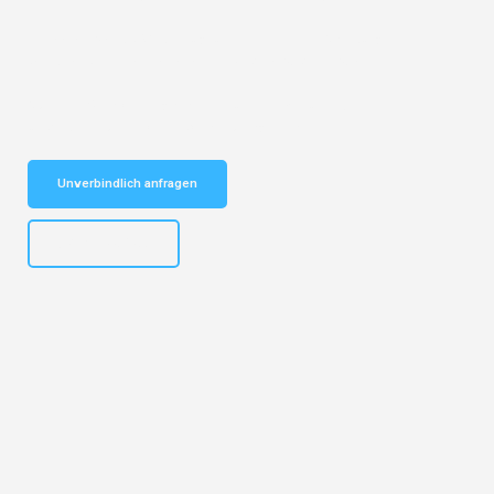
Entdecken Sie das
#1 Umzugsunternehmen in Salzburg
– Ihr
vertrauenswürdiger Begleiter für Umzüge Salzburg Sale!
Schnelle Antwort in garantiert unter 2 Minuten: Jetzt
unverbindlichen Kostenvoranschlag erhalten!
Unverbindlich anfragen
+43662281200