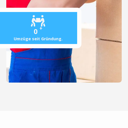
+
0
Umzüge seit Gründung.