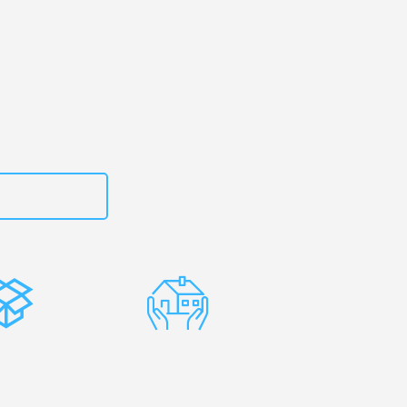
rg
– Ihr
ton Keynes!
zt
662281200
stenlose
Erfahrene
rpackung
Umzugsprofis