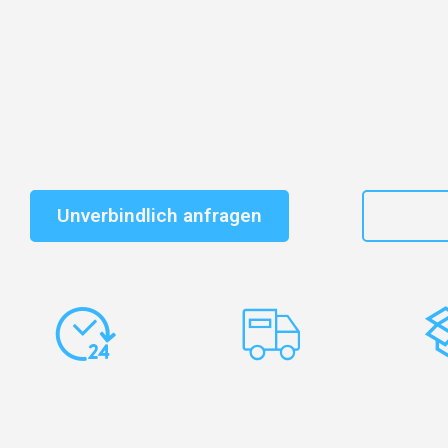
Entdecken Sie das
#1 Umzugsunternehmen in Salzbu
vertrauenswürdiger Begleiter für Umzüge Salzburg Mil
Schnelle Antwort in garantiert unter 2 Minuten: Jet
unverbindlichen Kostenvoranschlag erhalten!
Unverbindlich anfragen
+43
Express-
Europaweite
Ko
Abwicklung
Transporte
Ve