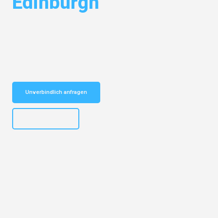
Edinburgh
Entdecken Sie das
#1 Umzugsunternehmen in Salzburg
– Ihr
vertrauenswürdiger Begleiter für Umzüge Salzburg Edinburgh!
Schnelle Antwort in garantiert unter 2 Minuten: Jetzt
unverbindlichen Kostenvoranschlag erhalten!
Unverbindlich anfragen
+43662281200