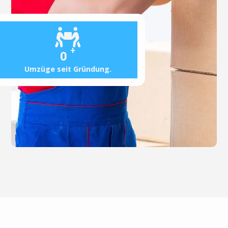
+
0
Umzüge seit Gründung.