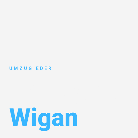
UMZUG EDER
Umzug Sal
Wigan