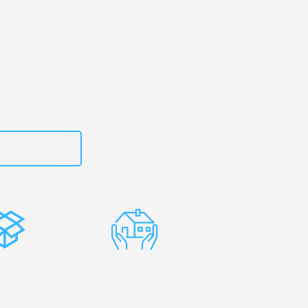
rg
– Ihr
gan!
zt
662281200
stenlose
Erfahrene
rpackung
Umzugsprofis