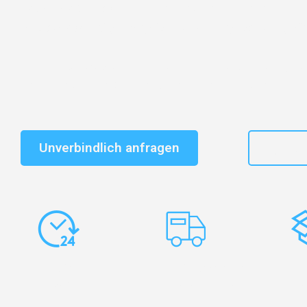
Entdecken Sie das
#1 Umzugsunternehmen in Salzbu
vertrauenswürdiger Begleiter für Umzüge Salzburg Wi
Schnelle Antwort in garantiert unter 2 Minuten: Jet
unverbindlichen Kostenvoranschlag erhalten!
Unverbindlich anfragen
+43
Express-
Europaweite
Ko
Abwicklung
Transporte
Ve