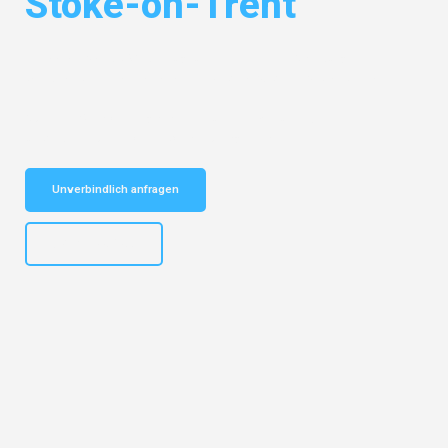
Stoke-on-Trent
Entdecken Sie das
#1 Umzugsunternehmen in Salzburg
– Ihr
vertrauenswürdiger Begleiter für Umzüge Salzburg Stoke-on-Trent!
Schnelle Antwort in garantiert unter 2 Minuten: Jetzt
unverbindlichen Kostenvoranschlag erhalten!
Unverbindlich anfragen
+43662281200