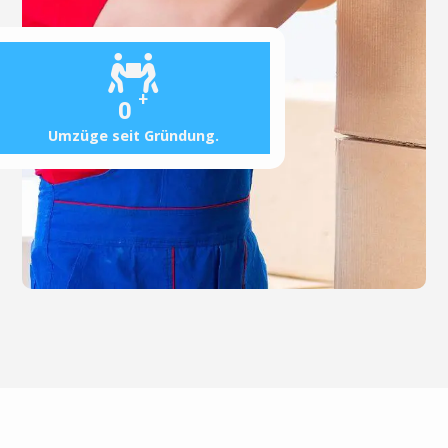
+
0
Umzüge seit Gründung.