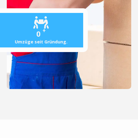
+
0
Umzüge seit Gründung.