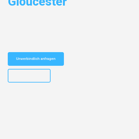
Gloucester
Entdecken Sie das
#1 Umzugsunternehmen in Salzburg
– Ihr
vertrauenswürdiger Begleiter für Umzüge Salzburg Gloucester!
Schnelle Antwort in garantiert unter 2 Minuten: Jetzt
unverbindlichen Kostenvoranschlag erhalten!
Unverbindlich anfragen
+43662281200