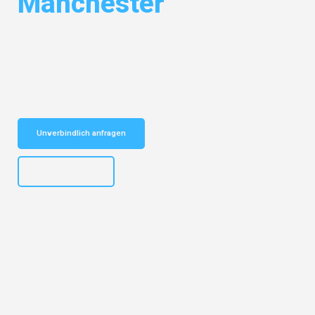
Manchester
Entdecken Sie das
#1 Umzugsunternehmen in Salzburg
– Ihr
vertrauenswürdiger Begleiter für Umzüge Salzburg Manchester!
Schnelle Antwort in garantiert unter 2 Minuten: Jetzt
unverbindlichen Kostenvoranschlag erhalten!
Unverbindlich anfragen
+43662281200