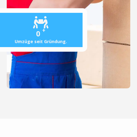
+
0
Umzüge seit Gründung.