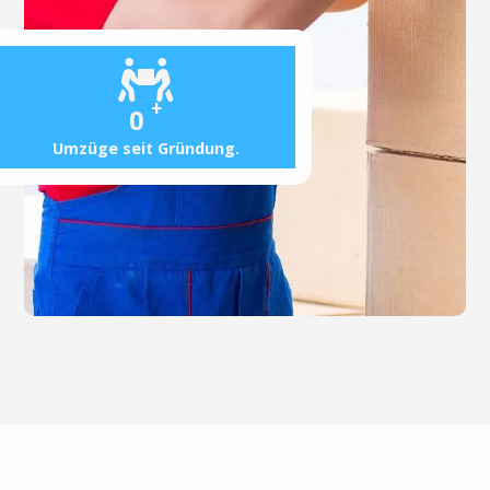
+
0
Umzüge seit Gründung.