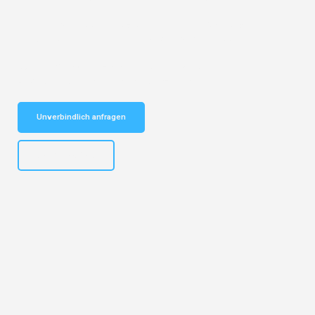
Entdecken Sie das
#1 Umzugsunternehmen in Salzburg
– Ihr
vertrauenswürdiger Begleiter für Umzüge Salzburg Poole!
Schnelle Antwort in garantiert unter 2 Minuten: Jetzt
unverbindlichen Kostenvoranschlag erhalten!
Unverbindlich anfragen
+43662281200