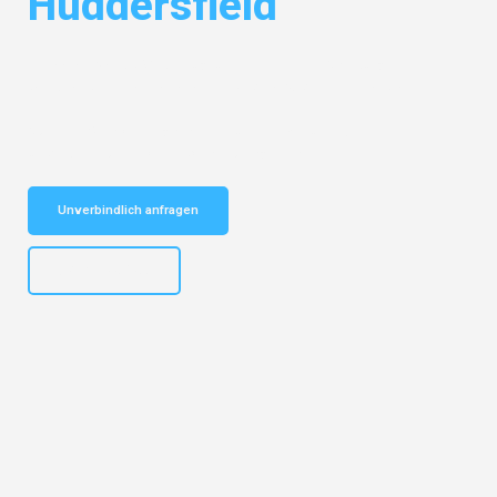
Huddersfield
Entdecken Sie das
#1 Umzugsunternehmen in Salzburg
– Ihr
vertrauenswürdiger Begleiter für Umzüge Salzburg Huddersfield!
Schnelle Antwort in garantiert unter 2 Minuten: Jetzt
unverbindlichen Kostenvoranschlag erhalten!
Unverbindlich anfragen
+43662281200