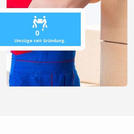
+
0
Umzüge seit Gründung.