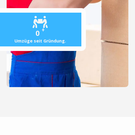
+
0
Umzüge seit Gründung.