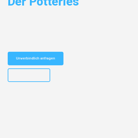
Der Potteries
Entdecken Sie das
#1 Umzugsunternehmen in Salzburg
– Ihr
vertrauenswürdiger Begleiter für Umzüge Salzburg Der Potteries!
Schnelle Antwort in garantiert unter 2 Minuten: Jetzt
unverbindlichen Kostenvoranschlag erhalten!
Unverbindlich anfragen
+43662281200