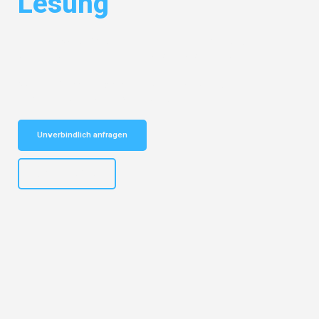
Lesung
Entdecken Sie das
#1 Umzugsunternehmen in Salzburg
– Ihr
vertrauenswürdiger Begleiter für Umzüge Salzburg Lesung!
Schnelle Antwort in garantiert unter 2 Minuten: Jetzt
unverbindlichen Kostenvoranschlag erhalten!
Unverbindlich anfragen
+43662281200