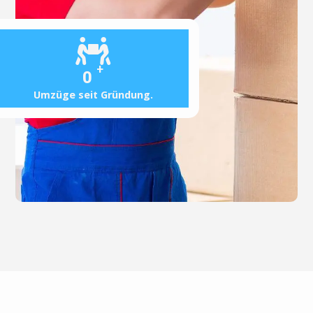
+
0
Umzüge seit Gründung.