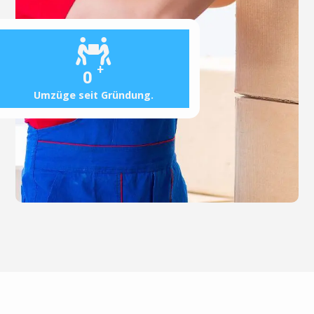
+
0
Umzüge seit Gründung.