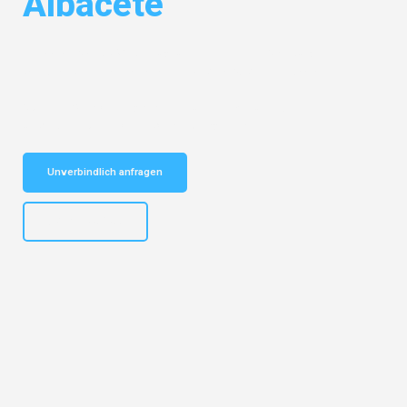
Albacete
Entdecken Sie das
#1 Umzugsunternehmen in Salzburg
– Ihr
vertrauenswürdiger Begleiter für Umzüge Salzburg Albacete!
Schnelle Antwort in garantiert unter 2 Minuten: Jetzt
unverbindlichen Kostenvoranschlag erhalten!
Unverbindlich anfragen
+43662281200