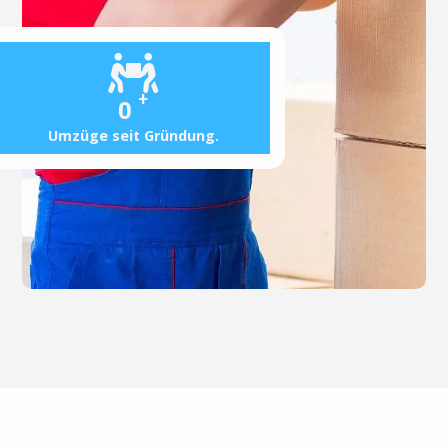
+
0
Umzüge seit Gründung.