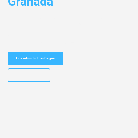
Granada
Entdecken Sie das
#1 Umzugsunternehmen in Salzburg
– Ihr
vertrauenswürdiger Begleiter für Umzüge Salzburg Granada!
Schnelle Antwort in garantiert unter 2 Minuten: Jetzt
unverbindlichen Kostenvoranschlag erhalten!
Unverbindlich anfragen
+43662281200