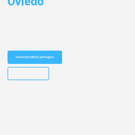
Oviedo
Entdecken Sie das
#1 Umzugsunternehmen in Salzburg
– Ihr
vertrauenswürdiger Begleiter für Umzüge Salzburg Oviedo!
Schnelle Antwort in garantiert unter 2 Minuten: Jetzt
unverbindlichen Kostenvoranschlag erhalten!
Unverbindlich anfragen
+43662281200