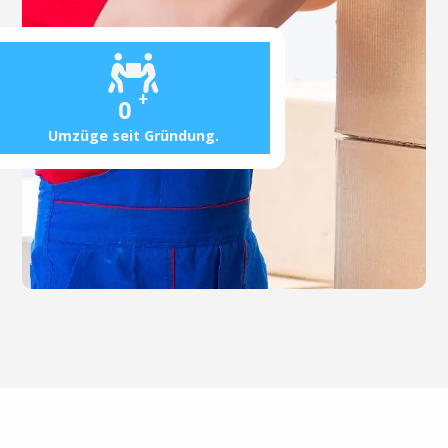
+
0
Umzüge seit Gründung.