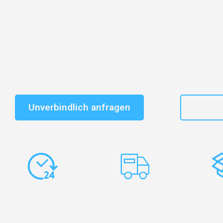
Entdecken Sie das
#1 Umzugsunternehmen in Salzbu
vertrauenswürdiger Begleiter für Umzüge Salzburg Ca
Schnelle Antwort in garantiert unter 2 Minuten: Jet
unverbindlichen Kostenvoranschlag erhalten!
Unverbindlich anfragen
+43
Express-
Europaweite
Ko
Abwicklung
Transporte
Ve