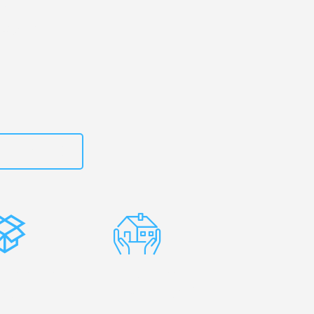
rg
– Ihr
rtagena!
zt
662281200
stenlose
Erfahrene
rpackung
Umzugsprofis