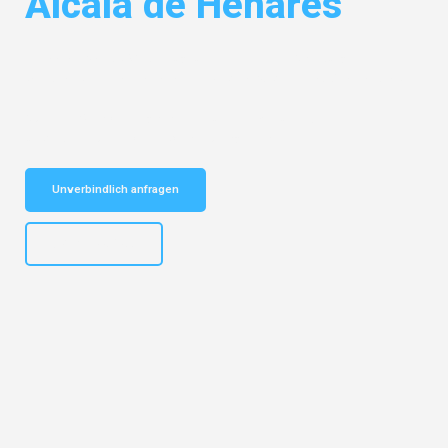
Alcalá de Henares
Entdecken Sie das
#1 Umzugsunternehmen in Salzburg
– Ihr
vertrauenswürdiger Begleiter für Umzüge Salzburg Alcalá de Henares!
Schnelle Antwort in garantiert unter 2 Minuten: Jetzt
unverbindlichen Kostenvoranschlag erhalten!
Unverbindlich anfragen
+43662281200