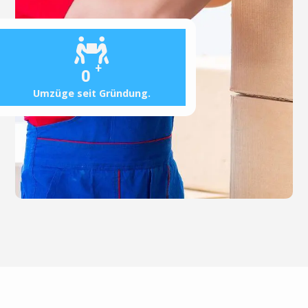
+
0
Umzüge seit Gründung.