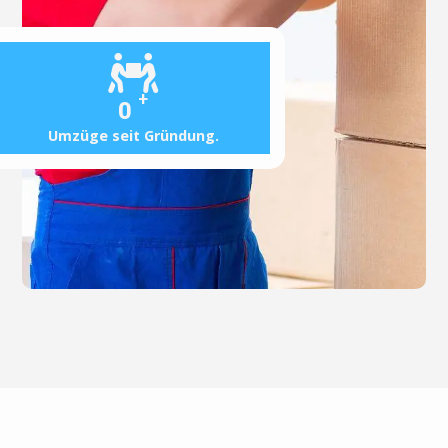
+
0
Umzüge seit Gründung.