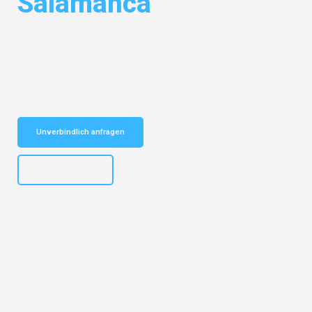
Salamanca
Entdecken Sie das
#1 Umzugsunternehmen in Salzburg
– Ihr
vertrauenswürdiger Begleiter für Umzüge Salzburg Salamanca!
Schnelle Antwort in garantiert unter 2 Minuten: Jetzt
unverbindlichen Kostenvoranschlag erhalten!
Unverbindlich anfragen
+43662281200