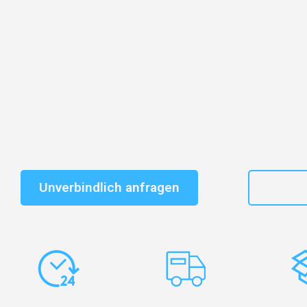
Entdecken Sie das
#1 Umzugsunternehmen in Salzbu
vertrauenswürdiger Begleiter für Umzüge Salzburg Do
Sebastian!
Schnelle Antwort in garantiert unter 2 Minuten: Jet
unverbindlichen Kostenvoranschlag erhalten!
Unverbindlich anfragen
+43
Express-
Europaweite
Ko