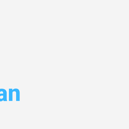
zburg
an