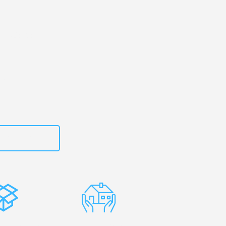
rg
– Ihr
nostia-San
zt
662281200
stenlose
Erfahrene