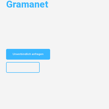
Gramanet
Entdecken Sie das
#1 Umzugsunternehmen in Salzburg
– Ihr
vertrauenswürdiger Begleiter für Umzüge Salzburg Santa Coloma de
Gramanet!
Schnelle Antwort in garantiert unter 2 Minuten: Jetzt
unverbindlichen Kostenvoranschlag erhalten!
Unverbindlich anfragen
+43662281200