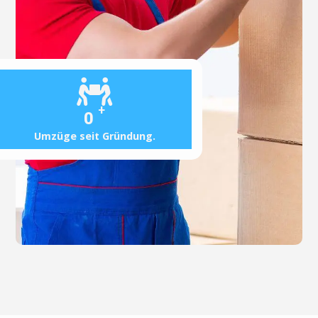
+
0
Umzüge seit Gründung.