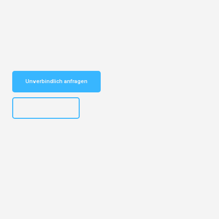
Entdecken Sie das
#1 Umzugsunternehmen in Salzburg
– Ihr
vertrauenswürdiger Begleiter für Umzüge Salzburg Parla!
Schnelle Antwort in garantiert unter 2 Minuten: Jetzt
unverbindlichen Kostenvoranschlag erhalten!
Unverbindlich anfragen
+43662281200