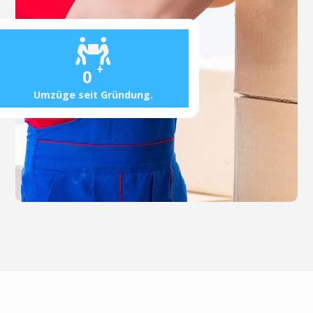
+
0
Umzüge seit Gründung.