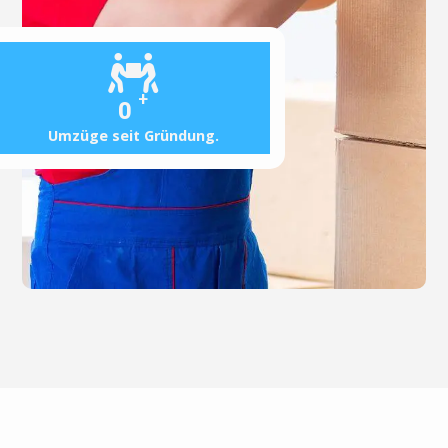
+
0
Umzüge seit Gründung.