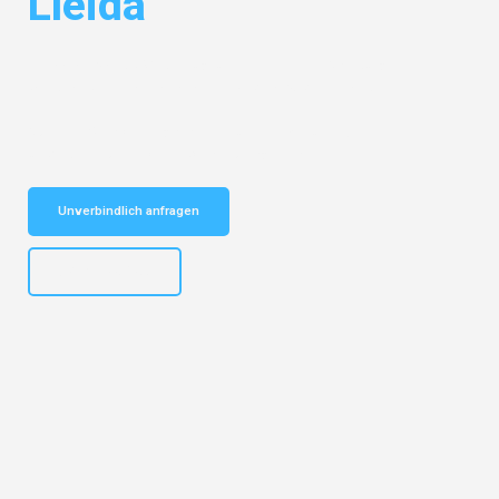
Lleida
Entdecken Sie das
#1 Umzugsunternehmen in Salzburg
– Ihr
vertrauenswürdiger Begleiter für Umzüge Salzburg Lleida!
Schnelle Antwort in garantiert unter 2 Minuten: Jetzt
unverbindlichen Kostenvoranschlag erhalten!
Unverbindlich anfragen
+43662281200