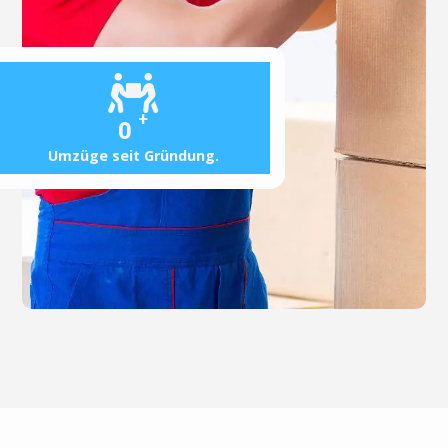
+
0
Umzüge seit Gründung.