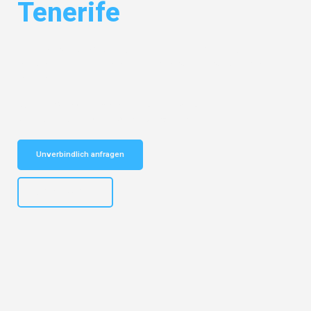
Tenerife
Entdecken Sie das
#1 Umzugsunternehmen in Salzburg
– Ihr
vertrauenswürdiger Begleiter für Umzüge Salzburg Santa Cruz de
Tenerife!
Schnelle Antwort in garantiert unter 2 Minuten: Jetzt
unverbindlichen Kostenvoranschlag erhalten!
Unverbindlich anfragen
+43662281200