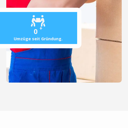
+
0
Umzüge seit Gründung.