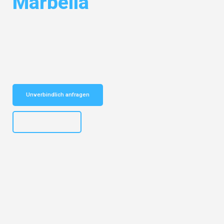
Marbella
Entdecken Sie das
#1 Umzugsunternehmen in Salzburg
– Ihr
vertrauenswürdiger Begleiter für Umzüge Salzburg Marbella!
Schnelle Antwort in garantiert unter 2 Minuten: Jetzt
unverbindlichen Kostenvoranschlag erhalten!
Unverbindlich anfragen
+43662281200