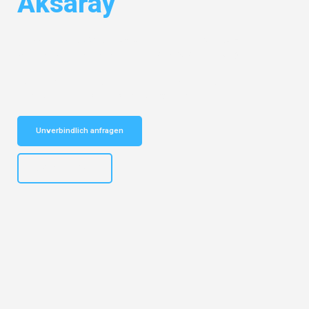
Aksaray
Entdecken Sie das
#1 Umzugsunternehmen in Salzburg
– Ihr
vertrauenswürdiger Begleiter für Umzüge Salzburg Aksaray!
Schnelle Antwort in garantiert unter 2 Minuten: Jetzt
unverbindlichen Kostenvoranschlag erhalten!
Unverbindlich anfragen
+43662281200