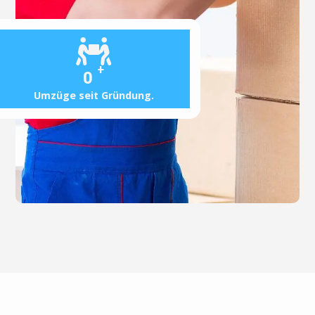
+
0
Umzüge seit Gründung.