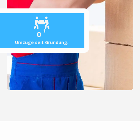
+
0
Umzüge seit Gründung.