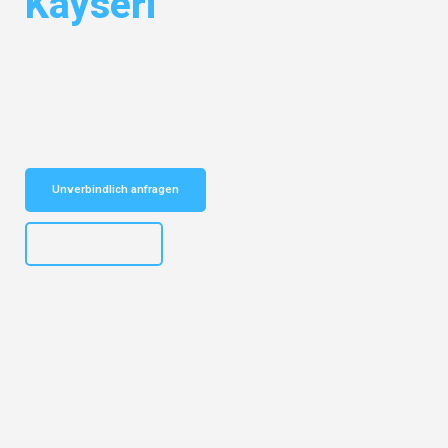
Kayseri
Entdecken Sie das
#1 Umzugsunternehmen in Salzburg
– Ihr
vertrauenswürdiger Begleiter für Umzüge Salzburg Kayseri!
Schnelle Antwort in garantiert unter 2 Minuten: Jetzt
unverbindlichen Kostenvoranschlag erhalten!
Unverbindlich anfragen
+43662281200