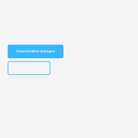
Entdecken Sie das
#1 Umzugsunternehmen in Salzburg
– Ihr
vertrauenswürdiger Begleiter für Umzüge Salzburg Ordu!
Schnelle Antwort in garantiert unter 2 Minuten: Jetzt
unverbindlichen Kostenvoranschlag erhalten!
Unverbindlich anfragen
+43662281200