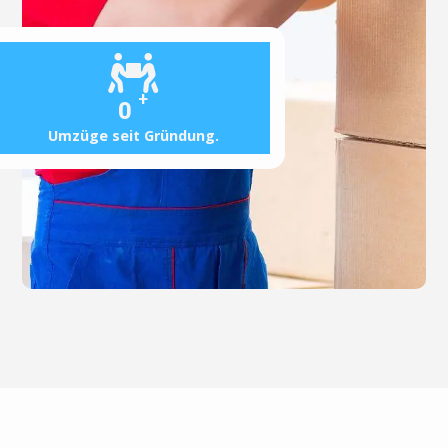
+
0
Umzüge seit Gründung.