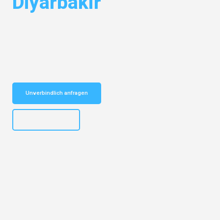
Diyarbakir
Entdecken Sie das
#1 Umzugsunternehmen in Salzburg
– Ihr
vertrauenswürdiger Begleiter für Umzüge Salzburg Diyarbakir!
Schnelle Antwort in garantiert unter 2 Minuten: Jetzt
unverbindlichen Kostenvoranschlag erhalten!
Unverbindlich anfragen
+43662281200