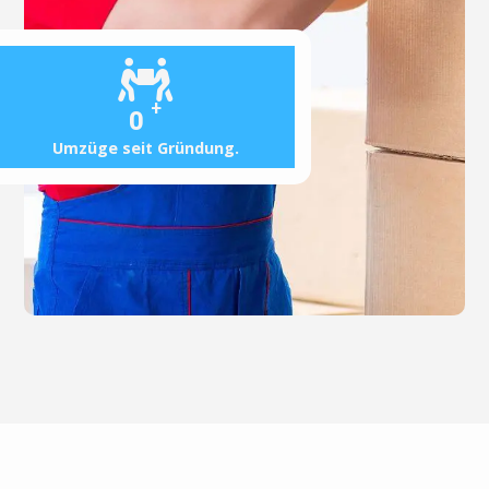
+
0
Umzüge seit Gründung.