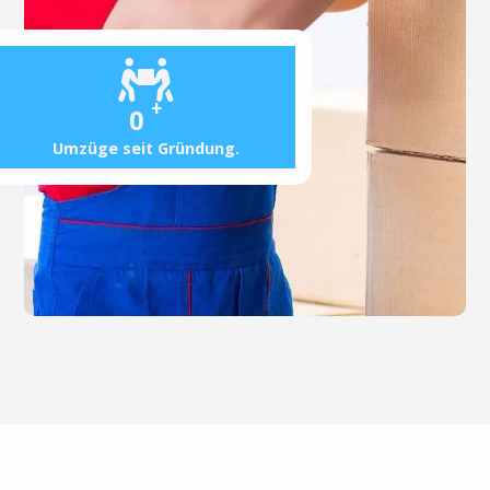
+
0
Umzüge seit Gründung.