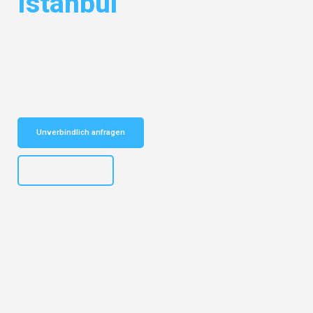
Istanbul
Entdecken Sie das
#1 Umzugsunternehmen in Salzburg
– Ihr
vertrauenswürdiger Begleiter für Umzüge Salzburg Istanbul!
Schnelle Antwort in garantiert unter 2 Minuten: Jetzt
unverbindlichen Kostenvoranschlag erhalten!
Unverbindlich anfragen
+43662281200