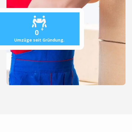
+
0
Umzüge seit Gründung.