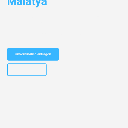
Malatya
Entdecken Sie das
#1 Umzugsunternehmen in Salzburg
– Ihr
vertrauenswürdiger Begleiter für Umzüge Salzburg Malatya!
Schnelle Antwort in garantiert unter 2 Minuten: Jetzt
unverbindlichen Kostenvoranschlag erhalten!
Unverbindlich anfragen
+43662281200